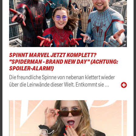
SPINNT MARVEL JETZT KOMPLETT?
"SPIDERMAN - BRAND NEW DAY" (ACHTUNG:
SPOILER-ALARM!)
Die freundliche Spinne von nebenan klettert wieder
über die Leinwände dieser Welt. Entkommt sie …