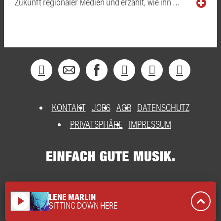
Zukunft regionaler Medien und erzählt, wie ihn …
KONTAKT
JOBS
AGB
DATENSCHUTZ
PRIVATSPHÄRE
IMPRESSUM
LENE MARLIN
play_arrow
SITTING DOWN HERE