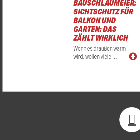
BAUSCHLAUMEIER:
SICHTSCHUTZ FÜR
BALKON UND
GARTEN: DAS
ZÄHLT WIRKLICH
Wenn es draußen warm
wird, wollen viele …