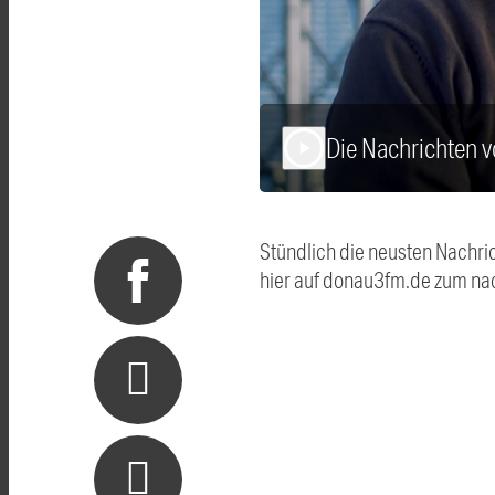
Die Nachrichten 
play_arrow
Stündlich die neusten Nachri
hier auf donau3fm.de zum na