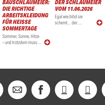
BAUSCHLAUMEIER:
DER SCHLAUMEIER
DIE RICHTIGE
VOM 11.06.2026
ARBEITSKLEIDUNG
Egal wie blöd sie
FÜR HEISSE S
scheint… der …
OMMERTAGE
Sommer, Sonne, Hitze
– und trotzdem muss …