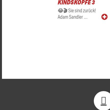
KINDSKÖPFE 3
😂🎬 Sie sind zurück!
Adam Sandler …