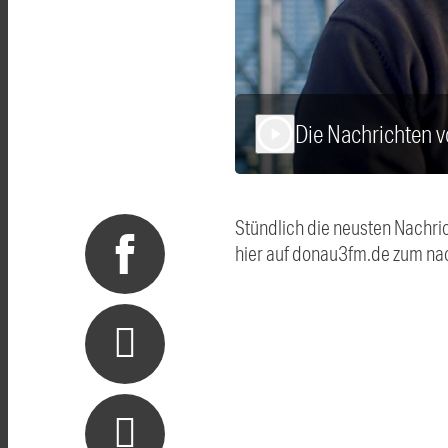
Die Nachrichten 
play_arrow
Stündlich die neusten Nachri
hier auf donau3fm.de zum na