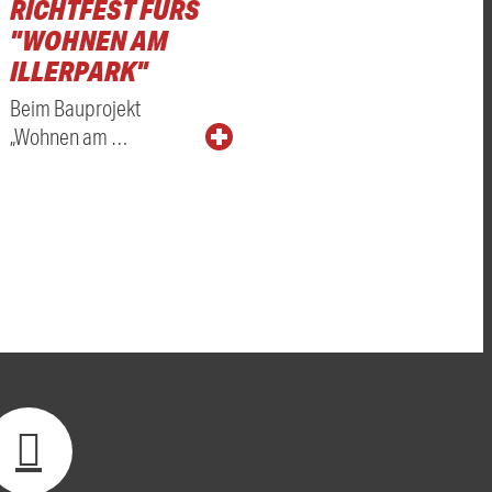
RICHTFEST FÜRS
"WOHNEN AM
ILLERPARK"
Beim Bauprojekt
„Wohnen am …