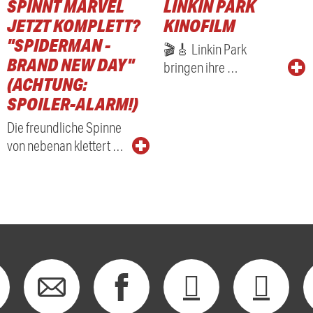
SPINNT MARVEL
LINKIN PARK
JETZT KOMPLETT?
KINOFILM
"SPIDERMAN -
🎬🎸 Linkin Park
BRAND NEW DAY"
bringen ihre …
(ACHTUNG:
SPOILER-ALARM!)
Die freundliche Spinne
von nebenan klettert …