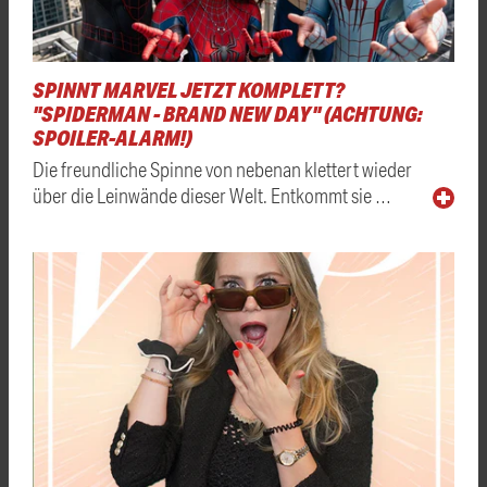
SPINNT MARVEL JETZT KOMPLETT?
"SPIDERMAN - BRAND NEW DAY" (ACHTUNG:
SPOILER-ALARM!)
Die freundliche Spinne von nebenan klettert wieder
über die Leinwände dieser Welt. Entkommt sie …