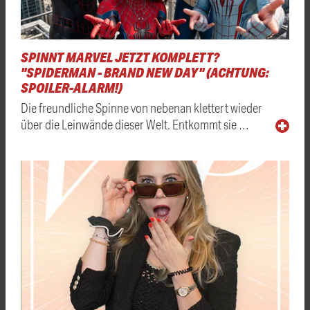
SPINNT MARVEL JETZT KOMPLETT?
"SPIDERMAN - BRAND NEW DAY" (ACHTUNG:
SPOILER-ALARM!)
Die freundliche Spinne von nebenan klettert wieder
über die Leinwände dieser Welt. Entkommt sie …