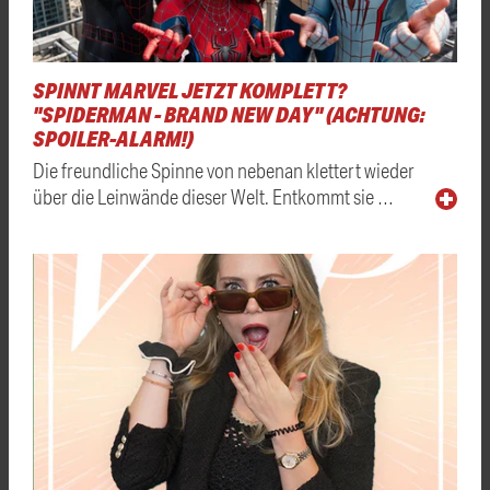
SPINNT MARVEL JETZT KOMPLETT?
"SPIDERMAN - BRAND NEW DAY" (ACHTUNG:
SPOILER-ALARM!)
Die freundliche Spinne von nebenan klettert wieder
über die Leinwände dieser Welt. Entkommt sie …