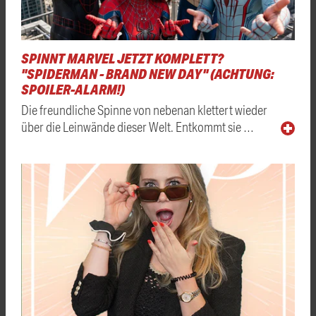
SPINNT MARVEL JETZT KOMPLETT?
"SPIDERMAN - BRAND NEW DAY" (ACHTUNG:
SPOILER-ALARM!)
Die freundliche Spinne von nebenan klettert wieder
über die Leinwände dieser Welt. Entkommt sie …