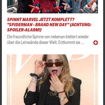
SPINNT MARVEL JETZT KOMPLETT?
"SPIDERMAN - BRAND NEW DAY" (ACHTUNG:
SPOILER-ALARM!)
Die freundliche Spinne von nebenan klettert wieder
über die Leinwände dieser Welt. Entkommt sie …