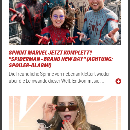
SPINNT MARVEL JETZT KOMPLETT?
"SPIDERMAN - BRAND NEW DAY" (ACHTUNG:
SPOILER-ALARM!)
Die freundliche Spinne von nebenan klettert wieder
über die Leinwände dieser Welt. Entkommt sie …