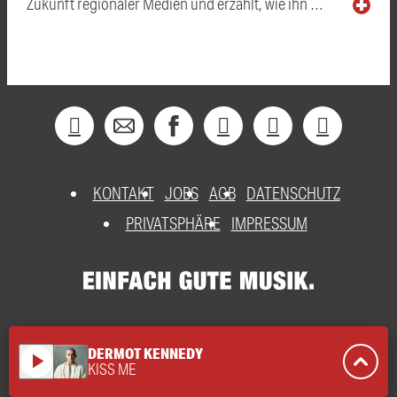
Zukunft regionaler Medien und erzählt, wie ihn …
KONTAKT
JOBS
AGB
DATENSCHUTZ
PRIVATSPHÄRE
IMPRESSUM
DERMOT KENNEDY
play_arrow
KISS ME