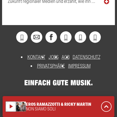
Zukunft regionaler Medien und erzählt, wie ihn …
KONTAKT
JOBS
AGB
DATENSCHUTZ
PRIVATSPHÄRE
IMPRESSUM
EROS RAMAZZOTTI & RICKY MARTIN
play_arrow
NON SIAMO SOLI