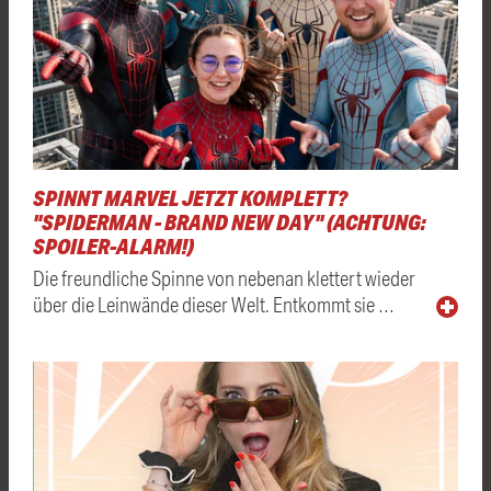
SPINNT MARVEL JETZT KOMPLETT?
"SPIDERMAN - BRAND NEW DAY" (ACHTUNG:
SPOILER-ALARM!)
Die freundliche Spinne von nebenan klettert wieder
über die Leinwände dieser Welt. Entkommt sie …