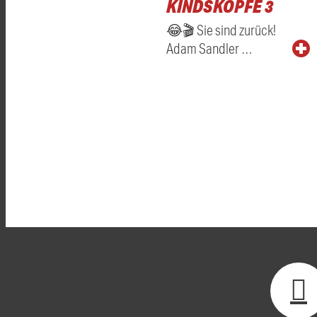
KINDSKÖPFE 3
😂🎬 Sie sind zurück!
Adam Sandler …