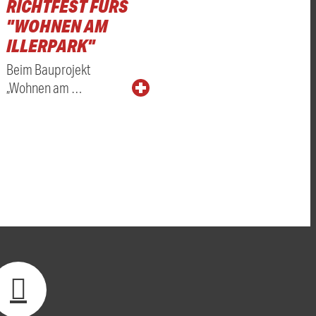
RICHTFEST FÜRS
"WOHNEN AM
ILLERPARK"
Beim Bauprojekt
„Wohnen am …