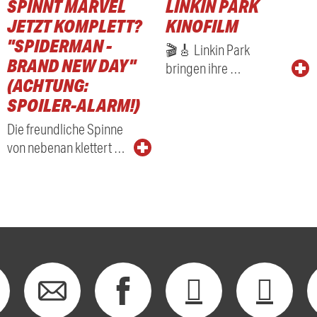
SPINNT MARVEL
LINKIN PARK
JETZT KOMPLETT?
KINOFILM
"SPIDERMAN -
🎬🎸 Linkin Park
BRAND NEW DAY"
bringen ihre …
(ACHTUNG:
SPOILER-ALARM!)
Die freundliche Spinne
von nebenan klettert …