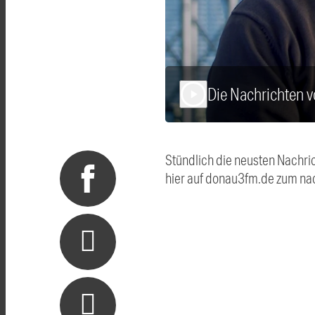
Die Nachrichten 
play_arrow
Stündlich die neusten Nachri
hier auf donau3fm.de zum na