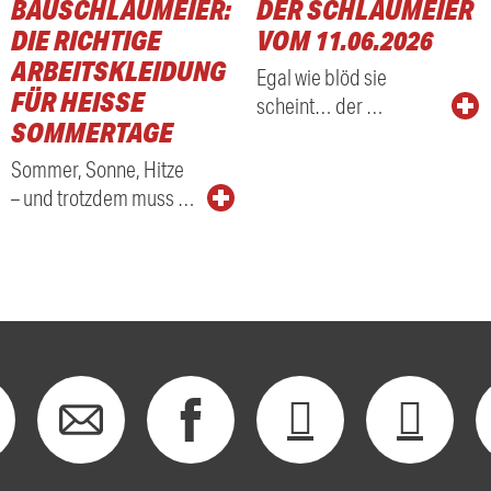
BAUSCHLAUMEIER:
DER SCHLAUMEIER
DIE RICHTIGE
VOM 11.06.2026
ARBEITSKLEIDUNG
Egal wie blöd sie
FÜR HEISSE S
scheint… der …
OMMERTAGE
Sommer, Sonne, Hitze
– und trotzdem muss …