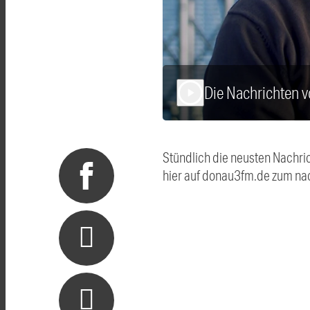
Die Nachrichten 
play_arrow
Stündlich die neusten Nachri
hier auf donau3fm.de zum na