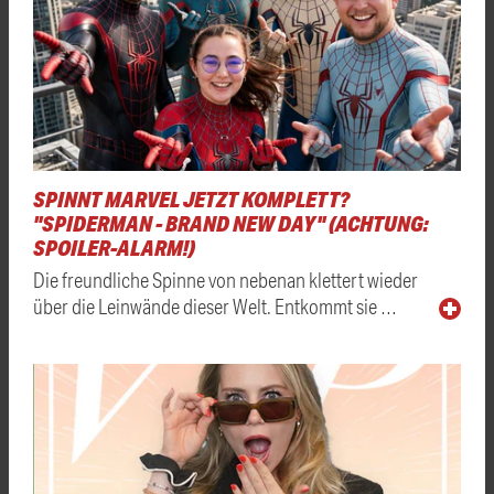
SPINNT MARVEL JETZT KOMPLETT?
"SPIDERMAN - BRAND NEW DAY" (ACHTUNG:
SPOILER-ALARM!)
Die freundliche Spinne von nebenan klettert wieder
über die Leinwände dieser Welt. Entkommt sie …