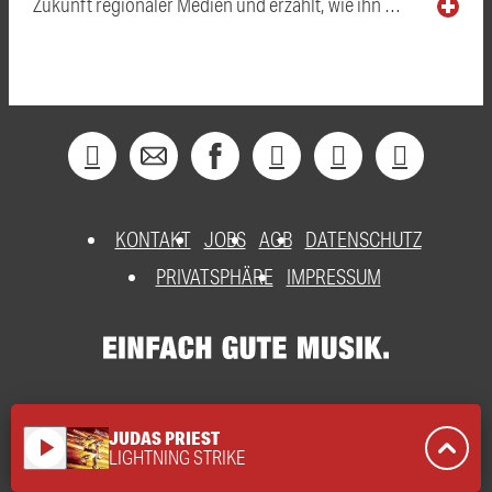
Zukunft regionaler Medien und erzählt, wie ihn …
KONTAKT
JOBS
AGB
DATENSCHUTZ
PRIVATSPHÄRE
IMPRESSUM
JUDAS PRIEST
play_arrow
LIGHTNING STRIKE