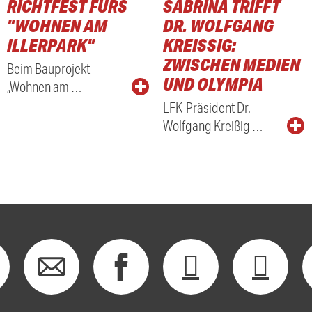
RICHTFEST FÜRS
SABRINA TRIFFT
"WOHNEN AM
DR. WOLFGANG
ILLERPARK"
KREISSIG: Z
WISCHEN MEDIEN U
Beim Bauprojekt
ND OLYMPIA
„Wohnen am …
LFK-Präsident Dr.
Wolfgang Kreißig …