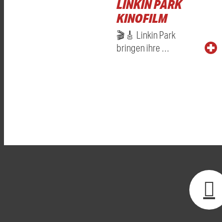
LINKIN PARK
KINOFILM
🎬🎸 Linkin Park
bringen ihre …