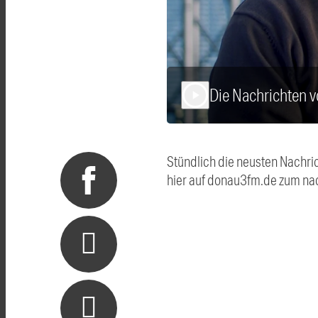
Die Nachrichten 
play_arrow
Stündlich die neusten Nachri
hier auf donau3fm.de zum na