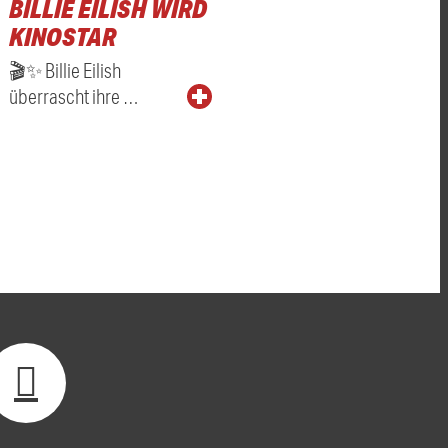
BILLIE EILISH WIRD
KINOSTAR
🎬✨ Billie Eilish
überrascht ihre …