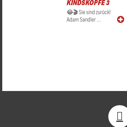
KINDSKÖPFE 3
😂🎬 Sie sind zurück!
Adam Sandler …