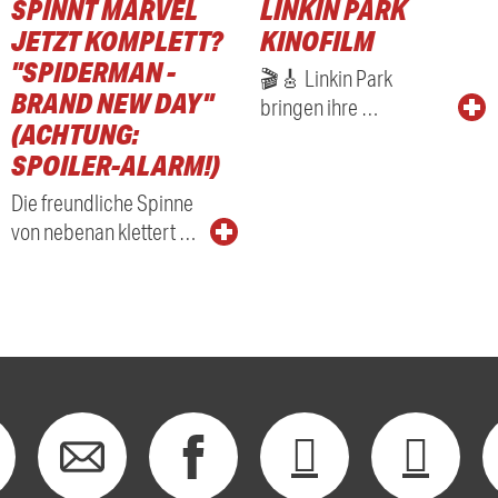
SPINNT MARVEL
LINKIN PARK
JETZT KOMPLETT?
KINOFILM
"SPIDERMAN -
🎬🎸 Linkin Park
BRAND NEW DAY"
bringen ihre …
(ACHTUNG:
SPOILER-ALARM!)
Die freundliche Spinne
von nebenan klettert …