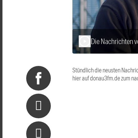
Die Nachrichten 
play_arrow
Stündlich die neusten Nachri
hier auf donau3fm.de zum na