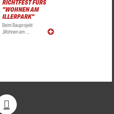
RICHTFEST FÜRS
"WOHNEN AM
ILLERPARK"
Beim Bauprojekt
„Wohnen am …