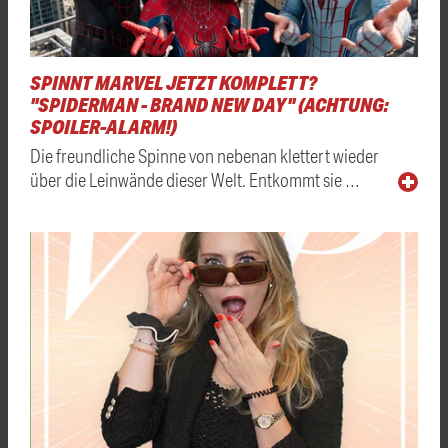
SPINNT MARVEL JETZT KOMPLETT?
"SPIDERMAN - BRAND NEW DAY" (ACHTUNG:
SPOILER-ALARM!)
Die freundliche Spinne von nebenan klettert wieder
über die Leinwände dieser Welt. Entkommt sie …