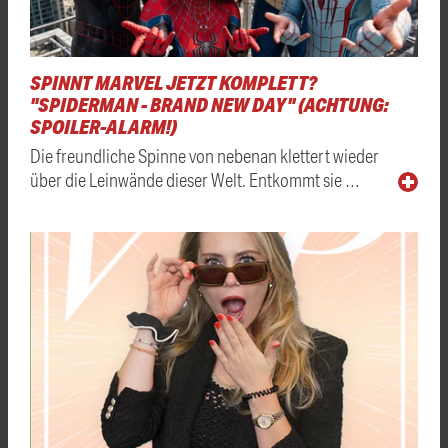
SPINNT MARVEL JETZT KOMPLETT?
"SPIDERMAN - BRAND NEW DAY" (ACHTUNG:
SPOILER-ALARM!)
Die freundliche Spinne von nebenan klettert wieder
über die Leinwände dieser Welt. Entkommt sie …