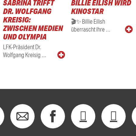
SABRINA TRIFFT
BILLIE EILISH WIRD
DR. WOLFGANG
KINOSTAR
KREISIG:
🎬✨ Billie Eilish
ZWISCHEN MEDIEN
überrascht ihre …
UND OLYMPIA
LFK-Präsident Dr.
Wolfgang Kreisig …