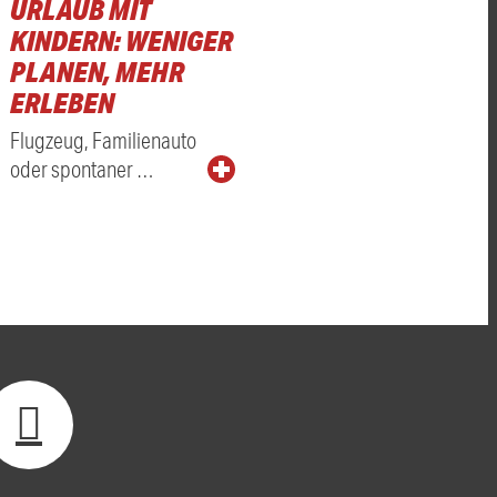
URLAUB MIT
KINDERN: WENIGER
PLANEN, MEHR
ERLEBEN
Flugzeug, Familienauto
oder spontaner …