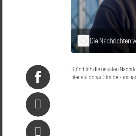
Die Nachrichten 
play_arrow
Stündlich die neusten Nachri
hier auf donau3fm.de zum na