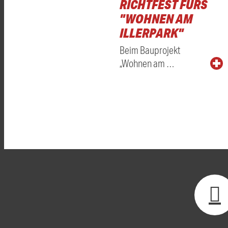
RICHTFEST FÜRS
"WOHNEN AM
ILLERPARK"
Beim Bauprojekt
„Wohnen am …