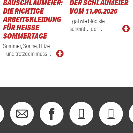
BAUSCHLAUMEIER:
DER SCHLAUMEIER
DIE RICHTIGE
VOM 11.06.2026
ARBEITSKLEIDUNG
Egal wie blöd sie
FÜR HEISSE S
scheint… der …
OMMERTAGE
Sommer, Sonne, Hitze
– und trotzdem muss …