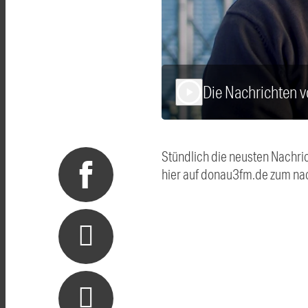
Die Nachrichten 
play_arrow
Stündlich die neusten Nachri
hier auf donau3fm.de zum na