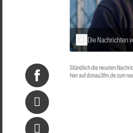
Die Nachrichten 
play_arrow
Stündlich die neusten Nachri
hier auf donau3fm.de zum na