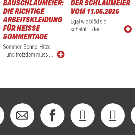
BAUSCHLAUMEIER:
DER SCHLAUMEIER
DIE RICHTIGE
VOM 11.06.2026
ARBEITSKLEIDUNG
Egal wie blöd sie
FÜR HEISSE S
scheint… der …
OMMERTAGE
Sommer, Sonne, Hitze
– und trotzdem muss …