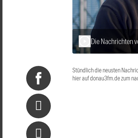
Die Nachrichten 
play_arrow
Stündlich die neusten Nachri
hier auf donau3fm.de zum na