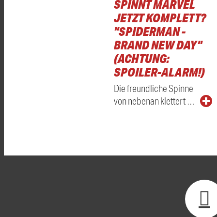
SPINNT MARVEL
JETZT KOMPLETT?
"SPIDERMAN -
BRAND NEW DAY"
(ACHTUNG:
SPOILER-ALARM!)
Die freundliche Spinne
von nebenan klettert …