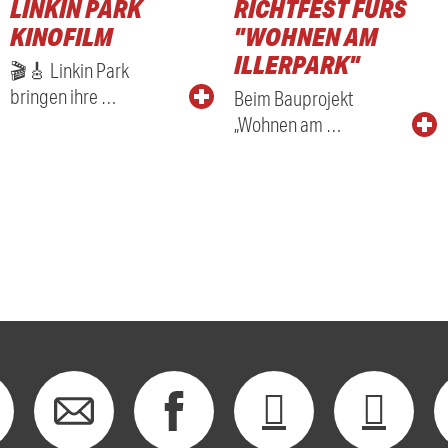
LINKIN PARK
RICHTFEST FÜRS
KINOFILM
"WOHNEN AM
ILLERPARK"
🎬🎸 Linkin Park
bringen ihre …
Beim Bauprojekt
„Wohnen am …