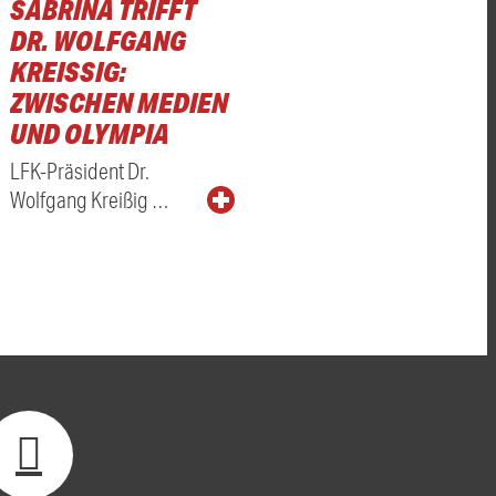
SABRINA TRIFFT
DR. WOLFGANG
KREISSIG: Z
WISCHEN MEDIEN U
ND OLYMPIA
LFK-Präsident Dr.
Wolfgang Kreißig …