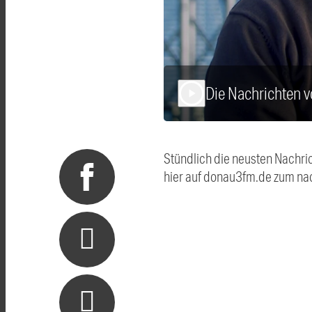
Die Nachrichten 
play_arrow
Stündlich die neusten Nachri
hier auf donau3fm.de zum na