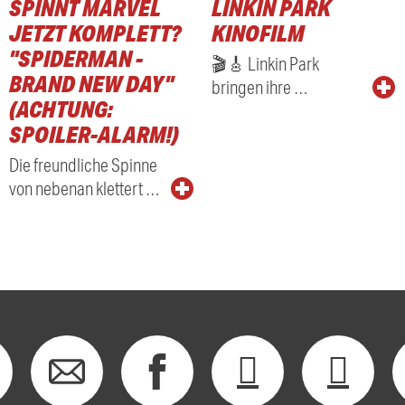
SPINNT MARVEL
LINKIN PARK
JETZT KOMPLETT?
KINOFILM
"SPIDERMAN -
🎬🎸 Linkin Park
BRAND NEW DAY"
bringen ihre …
(ACHTUNG:
SPOILER-ALARM!)
Die freundliche Spinne
von nebenan klettert …