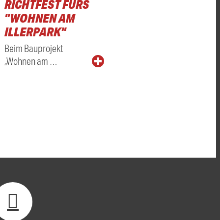
RICHTFEST FÜRS
"WOHNEN AM
ILLERPARK"
Beim Bauprojekt
„Wohnen am …