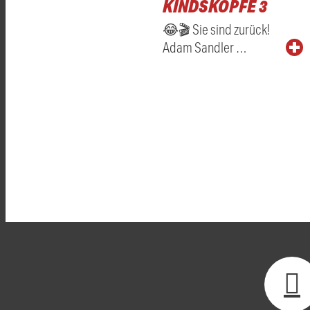
KINDSKÖPFE 3
😂🎬 Sie sind zurück!
Adam Sandler …