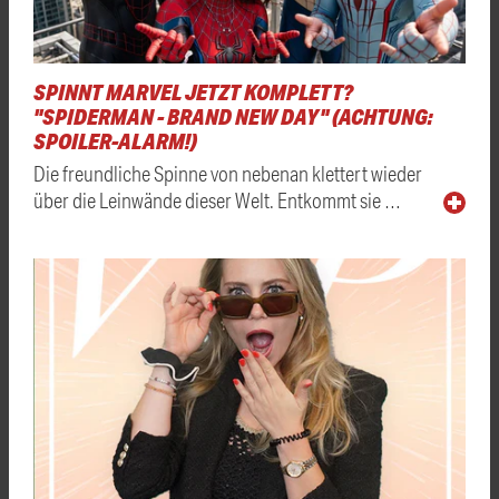
SPINNT MARVEL JETZT KOMPLETT?
"SPIDERMAN - BRAND NEW DAY" (ACHTUNG:
SPOILER-ALARM!)
Die freundliche Spinne von nebenan klettert wieder
über die Leinwände dieser Welt. Entkommt sie …