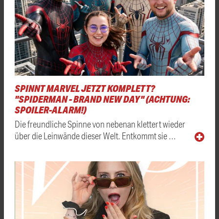
SPINNT MARVEL JETZT KOMPLETT?
"SPIDERMAN - BRAND NEW DAY" (ACHTUNG:
SPOILER-ALARM!)
Die freundliche Spinne von nebenan klettert wieder
über die Leinwände dieser Welt. Entkommt sie …