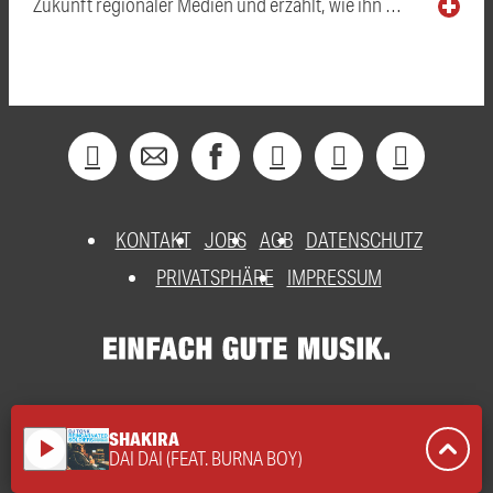
Zukunft regionaler Medien und erzählt, wie ihn …
KONTAKT
JOBS
AGB
DATENSCHUTZ
PRIVATSPHÄRE
IMPRESSUM
SHAKIRA
play_arrow
DAI DAI (FEAT. BURNA BOY)