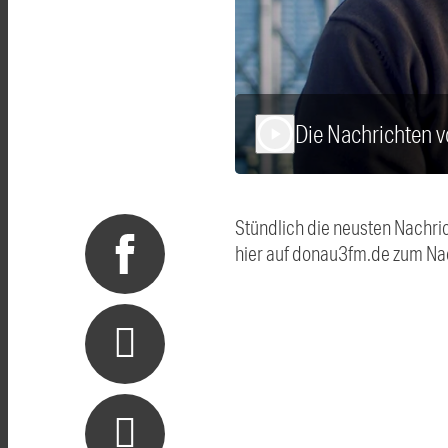
Die Nachrichten 
play_arrow
Stündlich die neusten Nachri
hier auf donau3fm.de zum Na