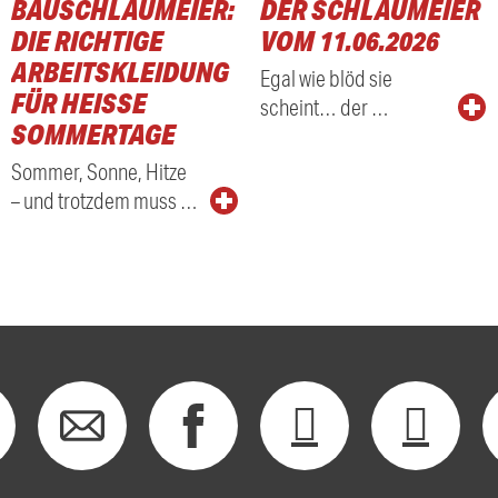
BAUSCHLAUMEIER:
DER SCHLAUMEIER
DIE RICHTIGE
VOM 11.06.2026
ARBEITSKLEIDUNG
Egal wie blöd sie
FÜR HEISSE S
scheint… der …
OMMERTAGE
Sommer, Sonne, Hitze
– und trotzdem muss …