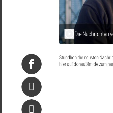
Die Nachrichten 
play_arrow
Stündlich die neusten Nachri
hier auf donau3fm.de zum na