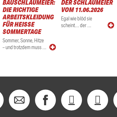
BAUSCHLAUMEIER:
DER SCHLAUMEIER
DIE RICHTIGE
VOM 11.06.2026
ARBEITSKLEIDUNG
Egal wie blöd sie
FÜR HEISSE S
scheint… der …
OMMERTAGE
Sommer, Sonne, Hitze
– und trotzdem muss …