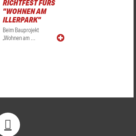
RICHTFEST FÜRS
"WOHNEN AM
ILLERPARK"
Beim Bauprojekt
„Wohnen am …