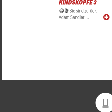
KINDSKÖPFE 3
😂🎬 Sie sind zurück!
Adam Sandler …