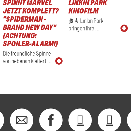
SPINNT MARVEL
LINKIN PARK
JETZT KOMPLETT?
KINOFILM
"SPIDERMAN -
🎬🎸 Linkin Park
BRAND NEW DAY"
bringen ihre …
(ACHTUNG:
SPOILER-ALARM!)
Die freundliche Spinne
von nebenan klettert …