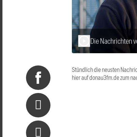
Die Nachrichten 
play_arrow
Stündlich die neusten Nachri
hier auf donau3fm.de zum na