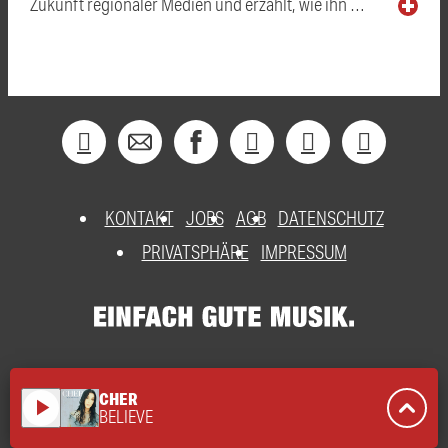
Zukunft regionaler Medien und erzählt, wie ihn …
KONTAKT
JOBS
AGB
DATENSCHUTZ
PRIVATSPHÄRE
IMPRESSUM
CHER
play_arrow
BELIEVE