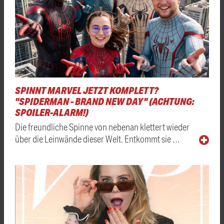
SPINNT MARVEL JETZT KOMPLETT?
"SPIDERMAN - BRAND NEW DAY" (ACHTUNG:
SPOILER-ALARM!)
Die freundliche Spinne von nebenan klettert wieder
über die Leinwände dieser Welt. Entkommt sie …