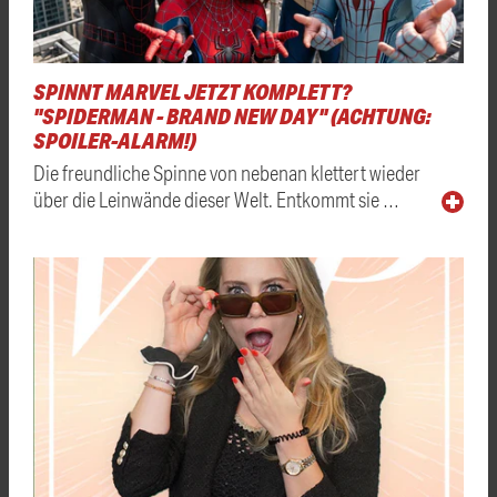
SPINNT MARVEL JETZT KOMPLETT?
"SPIDERMAN - BRAND NEW DAY" (ACHTUNG:
SPOILER-ALARM!)
Die freundliche Spinne von nebenan klettert wieder
über die Leinwände dieser Welt. Entkommt sie …