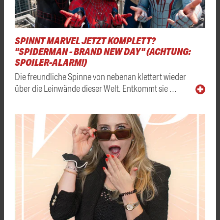
SPINNT MARVEL JETZT KOMPLETT?
"SPIDERMAN - BRAND NEW DAY" (ACHTUNG:
SPOILER-ALARM!)
Die freundliche Spinne von nebenan klettert wieder
über die Leinwände dieser Welt. Entkommt sie …