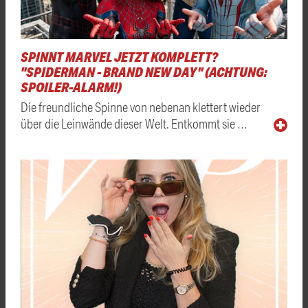
SPINNT MARVEL JETZT KOMPLETT?
"SPIDERMAN - BRAND NEW DAY" (ACHTUNG:
SPOILER-ALARM!)
Die freundliche Spinne von nebenan klettert wieder
über die Leinwände dieser Welt. Entkommt sie …