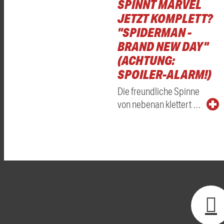
SPINNT MARVEL
JETZT KOMPLETT?
"SPIDERMAN -
BRAND NEW DAY"
(ACHTUNG:
SPOILER-ALARM!)
Die freundliche Spinne
von nebenan klettert …