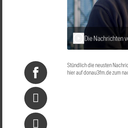
Die Nachrichten 
play_arrow
Stündlich die neusten Nachri
hier auf donau3fm.de zum na