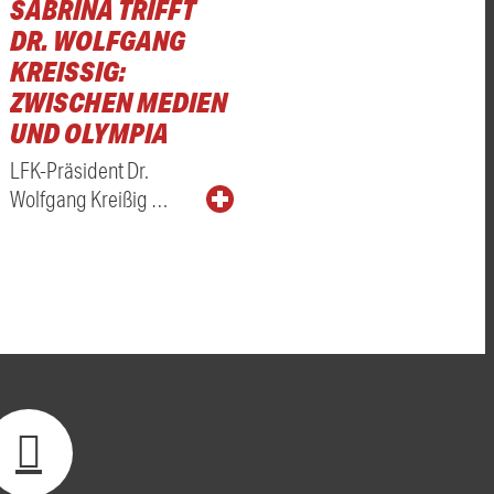
SABRINA TRIFFT
DR. WOLFGANG
KREISSIG: Z
WISCHEN MEDIEN U
ND OLYMPIA
LFK-Präsident Dr.
Wolfgang Kreißig …