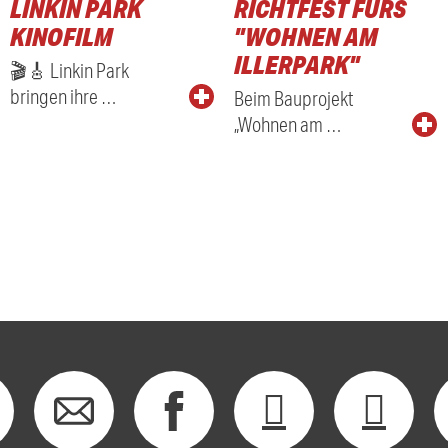
LINKIN PARK
RICHTFEST FÜRS
KINOFILM
"WOHNEN AM
ILLERPARK"
🎬🎸 Linkin Park
bringen ihre …
Beim Bauprojekt
„Wohnen am …