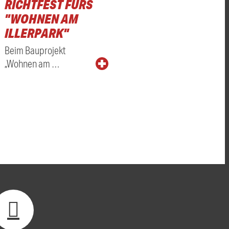
RICHTFEST FÜRS
"WOHNEN AM
ILLERPARK"
Beim Bauprojekt
„Wohnen am …