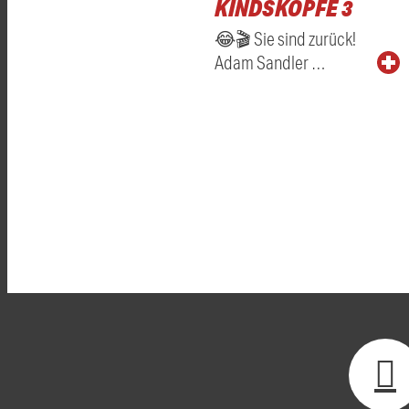
KINDSKÖPFE 3
😂🎬 Sie sind zurück!
Adam Sandler …