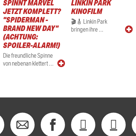
SPINNT MARVEL
LINKIN PARK
JETZT KOMPLETT?
KINOFILM
"SPIDERMAN -
🎬🎸 Linkin Park
BRAND NEW DAY"
bringen ihre …
(ACHTUNG:
SPOILER-ALARM!)
Die freundliche Spinne
von nebenan klettert …