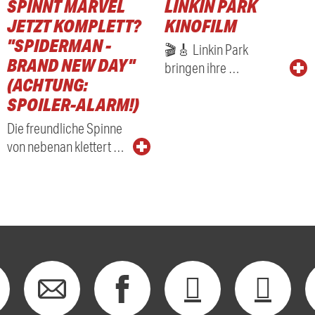
SPINNT MARVEL
LINKIN PARK
JETZT KOMPLETT?
KINOFILM
"SPIDERMAN -
🎬🎸 Linkin Park
BRAND NEW DAY"
bringen ihre …
(ACHTUNG:
SPOILER-ALARM!)
Die freundliche Spinne
von nebenan klettert …