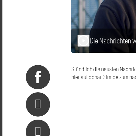
Die Nachrichten 
play_arrow
Stündlich die neusten Nachri
hier auf donau3fm.de zum na