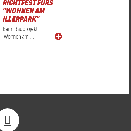
RICHTFEST FÜRS
"WOHNEN AM
ILLERPARK"
Beim Bauprojekt
„Wohnen am …