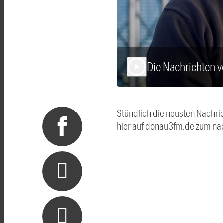
Die Nachrichten 
play_arrow
Stündlich die neusten Nachri
hier auf donau3fm.de zum na