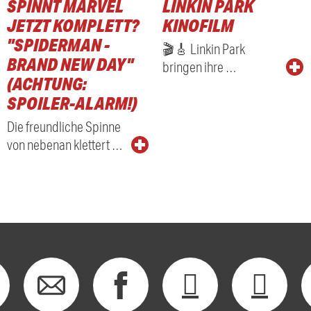
SPINNT MARVEL
LINKIN PARK
JETZT KOMPLETT?
KINOFILM
"SPIDERMAN -
🎬🎸 Linkin Park
BRAND NEW DAY"
bringen ihre …
(ACHTUNG:
SPOILER-ALARM!)
Die freundliche Spinne
von nebenan klettert …