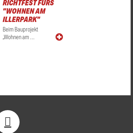
RICHTFEST FÜRS
"WOHNEN AM
ILLERPARK"
Beim Bauprojekt
„Wohnen am …