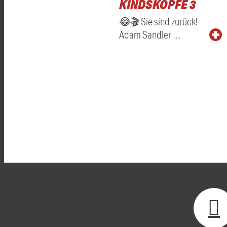
KINDSKÖPFE 3
😂🎬 Sie sind zurück!
Adam Sandler …