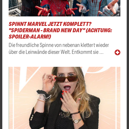
SPINNT MARVEL JETZT KOMPLETT?
"SPIDERMAN - BRAND NEW DAY" (ACHTUNG:
SPOILER-ALARM!)
Die freundliche Spinne von nebenan klettert wieder
über die Leinwände dieser Welt. Entkommt sie …