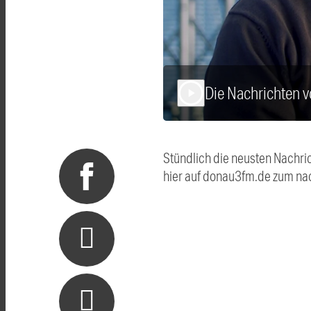
Die Nachrichten 
play_arrow
Stündlich die neusten Nachri
hier auf donau3fm.de zum na