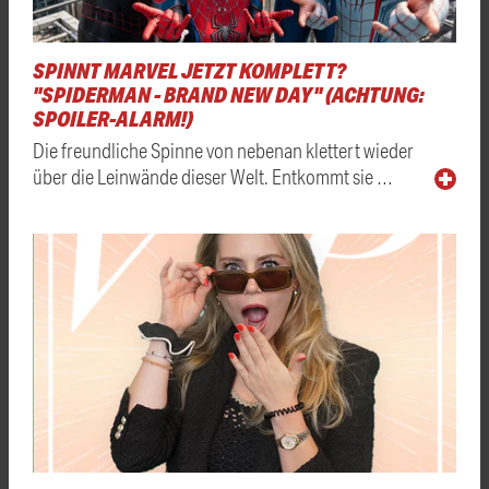
SPINNT MARVEL JETZT KOMPLETT?
"SPIDERMAN - BRAND NEW DAY" (ACHTUNG:
SPOILER-ALARM!)
Die freundliche Spinne von nebenan klettert wieder
über die Leinwände dieser Welt. Entkommt sie …