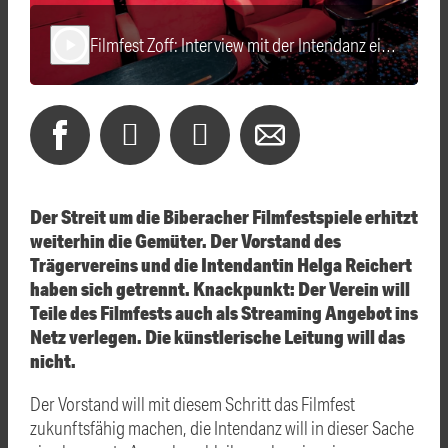
Filmfest Zoff: Interview mit der Intendanz eines anderen Festivals
play_arrow
Der Streit um die Biberacher Filmfestspiele erhitzt
weiterhin die Gemüter. Der Vorstand des
Trägervereins und die Intendantin Helga Reichert
haben sich getrennt. Knackpunkt: Der Verein will
Teile des Filmfests auch als Streaming Angebot ins
Netz verlegen. Die künstlerische Leitung will das
nicht.
Der Vorstand will mit diesem Schritt das Filmfest
zukunftsfähig machen, die Intendanz will in dieser Sache