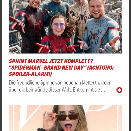
SPINNT MARVEL JETZT KOMPLETT?
"SPIDERMAN - BRAND NEW DAY" (ACHTUNG:
SPOILER-ALARM!)
Die freundliche Spinne von nebenan klettert wieder
über die Leinwände dieser Welt. Entkommt sie …