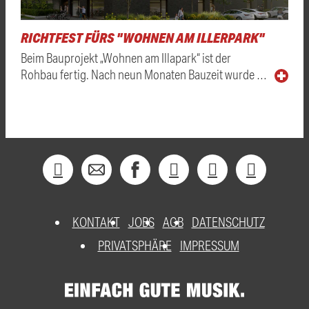
RICHTFEST FÜRS "WOHNEN AM ILLERPARK"
Beim Bauprojekt „Wohnen am Illapark“ ist der
Rohbau fertig. Nach neun Monaten Bauzeit wurde …
KONTAKT
JOBS
AGB
DATENSCHUTZ
PRIVATSPHÄRE
IMPRESSUM