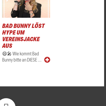
BAD BUNNY LÖST
HYPE UM
VEREINSJACKE
AUS
😄🎤 Wie kommt Bad
Bunny bitte an DIESE …