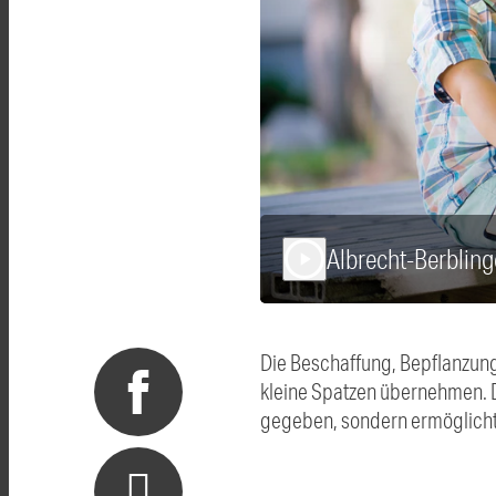
Albrecht-Berbling
play_arrow
Die Beschaffung, Bepflanzun
kleine Spatzen übernehmen. De
gegeben, sondern ermöglicht