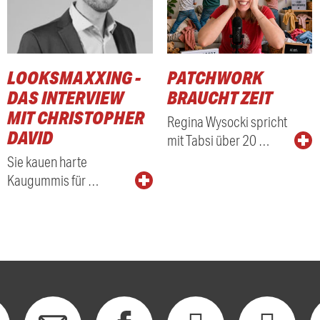
LOOKSMAXXING -
PATCHWORK
DAS INTERVIEW
BRAUCHT ZEIT
MIT CHRISTOPHER
Regina Wysocki spricht
DAVID
mit Tabsi über 20 …
Sie kauen harte
Kaugummis für …