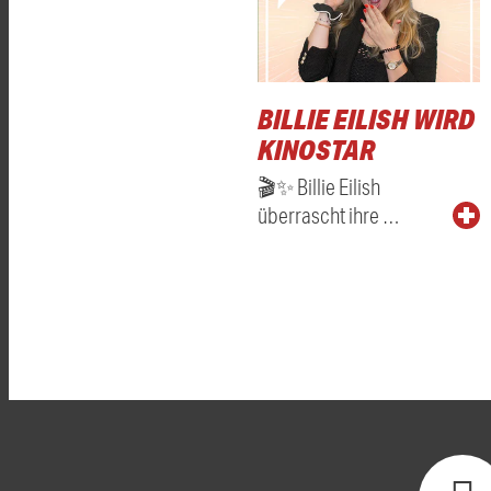
BILLIE EILISH WIRD
KINOSTAR
🎬✨ Billie Eilish
überrascht ihre …