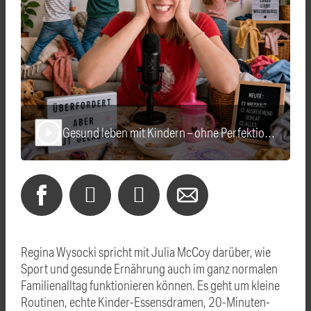
Gesund leben mit Kindern – ohne Perfektionsdruck
play_arrow
Regina Wysocki spricht mit Julia McCoy darüber, wie
Sport und gesunde Ernährung auch im ganz normalen
Familienalltag funktionieren können. Es geht um kleine
Routinen, echte Kinder-Essensdramen, 20-Minuten-