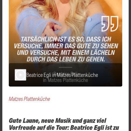
Beatrice Egli in Matzes Plattenküche
play_arrow
Matzes Plattenküche
Gute Laune, neue Musik und ganz viel
Vorfreude auf die Tour: Beatrice Egli ist zu