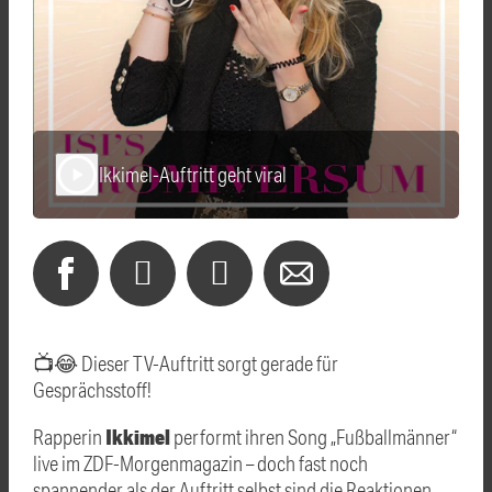
Ikkimel-Auftritt geht viral
play_arrow
📺😂 Dieser TV-Auftritt sorgt gerade für
Gesprächsstoff!
Ikkimel
Rapperin
performt ihren Song „Fußballmänner“
live im ZDF-Morgenmagazin – doch fast noch
spannender als der Auftritt selbst sind die Reaktionen