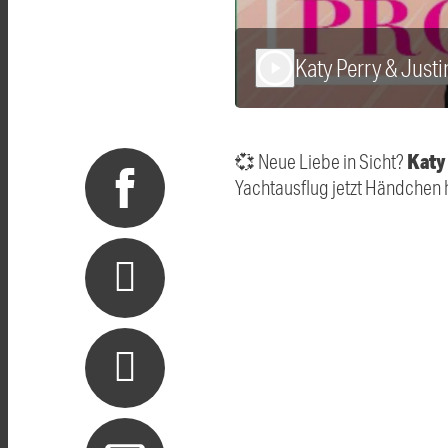
Katy Perry & Justi
play_arrow
Katy
💞 Neue Liebe in Sicht?
Yachtausflug jetzt Händchen 