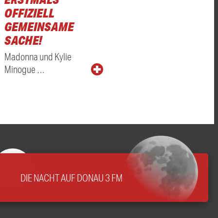
OFFIZIELL
GEMEINSAME
SACHE!
Madonna und Kylie
Minogue …
DIE NACHT AUF DONAU 3 FM