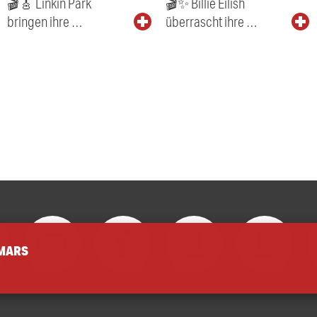
🎬🎸 Linkin Park
🎬✨ Billie Eilish
bringen ihre …
überrascht ihre …
 MARS