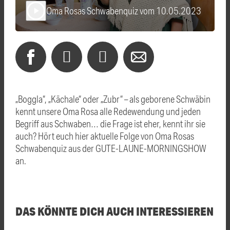
Oma Rosas Schwabenquiz vom 10.05.2023
play_arrow
„Boggla“, „Kächale“ oder „Zubr“ – als geborene Schwäbin
kennt unsere Oma Rosa alle Redewendung und jeden
Begriff aus Schwaben… die Frage ist eher, kennt ihr sie
auch? Hört euch hier aktuelle Folge von Oma Rosas
Schwabenquiz aus der GUTE-LAUNE-MORNINGSHOW
an.
DAS KÖNNTE DICH AUCH INTERESSIEREN