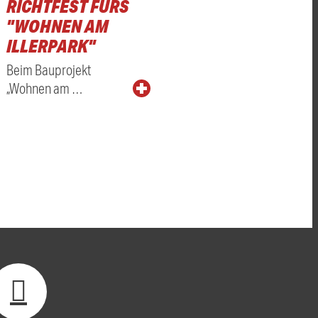
RICHTFEST FÜRS
"WOHNEN AM
ILLERPARK"
Beim Bauprojekt
„Wohnen am …