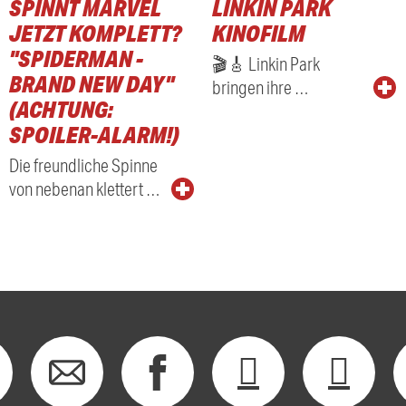
SPINNT MARVEL
LINKIN PARK
JETZT KOMPLETT?
KINOFILM
"SPIDERMAN -
🎬🎸 Linkin Park
BRAND NEW DAY"
bringen ihre …
(ACHTUNG:
SPOILER-ALARM!)
Die freundliche Spinne
von nebenan klettert …