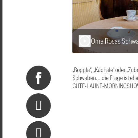
Oma Rosas Schwa
play_arrow
„Boggla“, „Kächale“ oder „Zu
Schwaben… die Frage ist eher
GUTE-LAUNE-MORNINGSHOW