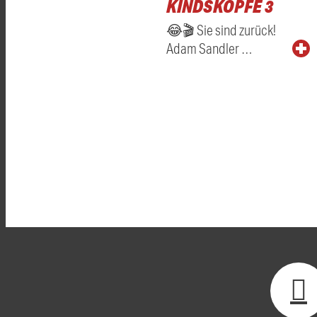
KINDSKÖPFE 3
😂🎬 Sie sind zurück!
Adam Sandler …