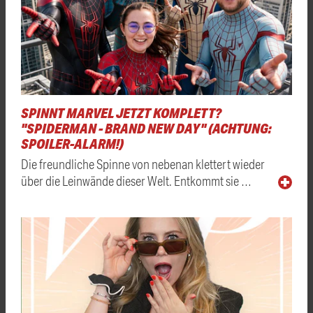
SPINNT MARVEL JETZT KOMPLETT?
"SPIDERMAN - BRAND NEW DAY" (ACHTUNG:
SPOILER-ALARM!)
Die freundliche Spinne von nebenan klettert wieder
über die Leinwände dieser Welt. Entkommt sie …