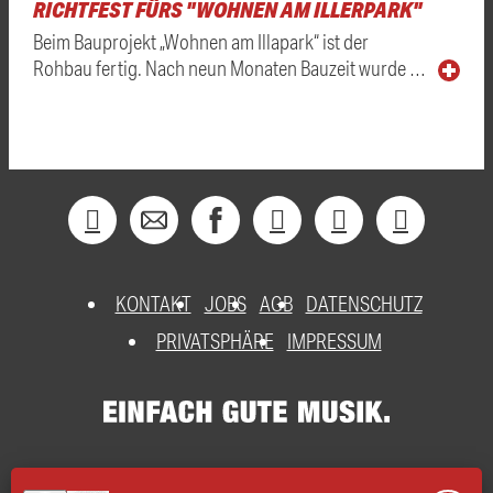
RICHTFEST FÜRS "WOHNEN AM ILLERPARK"
Beim Bauprojekt „Wohnen am Illapark“ ist der
Rohbau fertig. Nach neun Monaten Bauzeit wurde …
KONTAKT
JOBS
AGB
DATENSCHUTZ
PRIVATSPHÄRE
IMPRESSUM