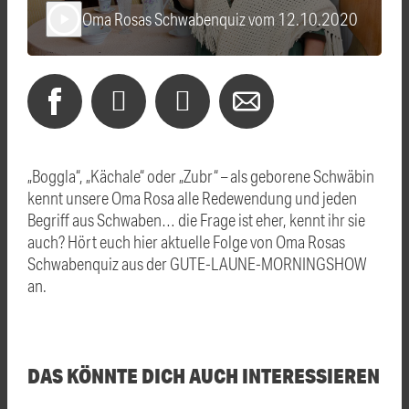
Oma Rosas Schwabenquiz vom 12.10.2020
play_arrow
„Boggla“, „Kächale“ oder „Zubr“ – als geborene Schwäbin
kennt unsere Oma Rosa alle Redewendung und jeden
Begriff aus Schwaben… die Frage ist eher, kennt ihr sie
auch? Hört euch hier aktuelle Folge von Oma Rosas
Schwabenquiz aus der GUTE-LAUNE-MORNINGSHOW
an.
DAS KÖNNTE DICH AUCH INTERESSIEREN