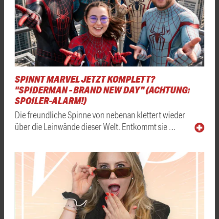
SPINNT MARVEL JETZT KOMPLETT?
"SPIDERMAN - BRAND NEW DAY" (ACHTUNG:
SPOILER-ALARM!)
Die freundliche Spinne von nebenan klettert wieder
über die Leinwände dieser Welt. Entkommt sie …