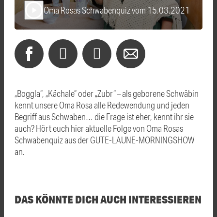
Oma Rosas Schwabenquiz vom 15.03.2021
play_arrow
„Boggla“, „Kächale“ oder „Zubr“ – als geborene Schwäbin
kennt unsere Oma Rosa alle Redewendung und jeden
Begriff aus Schwaben… die Frage ist eher, kennt ihr sie
auch? Hört euch hier aktuelle Folge von Oma Rosas
Schwabenquiz aus der GUTE-LAUNE-MORNINGSHOW
an.
DAS KÖNNTE DICH AUCH INTERESSIEREN