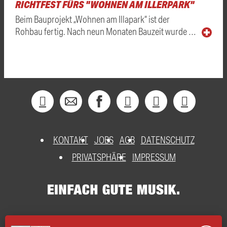
RICHTFEST FÜRS "WOHNEN AM ILLERPARK"
Beim Bauprojekt „Wohnen am Illapark“ ist der
Rohbau fertig. Nach neun Monaten Bauzeit wurde …
KONTAKT
JOBS
AGB
DATENSCHUTZ
PRIVATSPHÄRE
IMPRESSUM