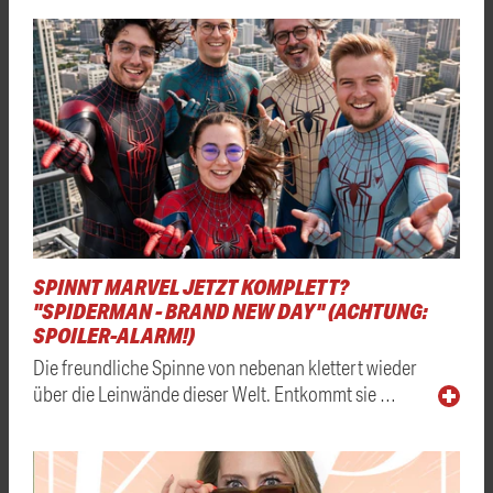
SPINNT MARVEL JETZT KOMPLETT?
"SPIDERMAN - BRAND NEW DAY" (ACHTUNG:
SPOILER-ALARM!)
Die freundliche Spinne von nebenan klettert wieder
über die Leinwände dieser Welt. Entkommt sie …