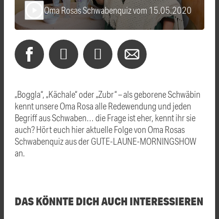
Oma Rosas Schwabenquiz vom 15.05.2020
play_arrow
„Boggla“, „Kächale“ oder „Zubr“ – als geborene Schwäbin
kennt unsere Oma Rosa alle Redewendung und jeden
Begriff aus Schwaben… die Frage ist eher, kennt ihr sie
auch? Hört euch hier aktuelle Folge von Oma Rosas
Schwabenquiz aus der GUTE-LAUNE-MORNINGSHOW
an.
DAS KÖNNTE DICH AUCH INTERESSIEREN