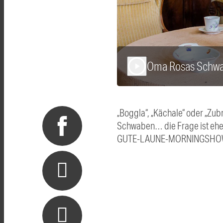
Oma Rosas Schwa
play_arrow
„Boggla“, „Kächale“ oder „Zu
Schwaben… die Frage ist eher
GUTE-LAUNE-MORNINGSHOW