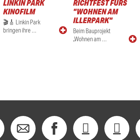
LINKIN PARK
RICHTFEST FÜRS
KINOFILM
"WOHNEN AM
ILLERPARK"
🎬🎸 Linkin Park
bringen ihre …
Beim Bauprojekt
„Wohnen am …