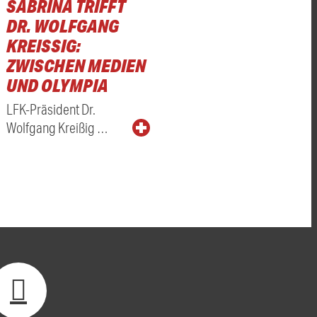
SABRINA TRIFFT
DR. WOLFGANG
KREISSIG: Z
WISCHEN MEDIEN U
ND OLYMPIA
LFK-Präsident Dr.
Wolfgang Kreißig …