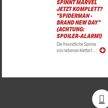
SPINNT MARVEL
JETZT KOMPLETT?
"SPIDERMAN -
BRAND NEW DAY"
(ACHTUNG:
SPOILER-ALARM!)
Die freundliche Spinne
von nebenan klettert …